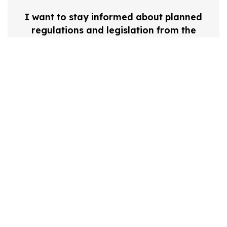
I want to stay informed about planned
regulations and legislation from the
government
I want to test specific devices before
implementing them in my facility
NIL IN
Sieć Lekarzy Innowatorów
Naczelna Izba Lekarska