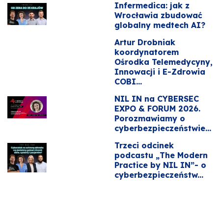
Infermedica: jak z
Wrocławia zbudować
globalny medtech AI?
Artur Drobniak
koordynatorem
Ośrodka Telemedycyny,
Innowacji i E-Zdrowia
COBI...
NIL IN na CYBERSEC
EXPO & FORUM 2026.
Porozmawiamy o
cyberbezpieczeństwie...
Trzeci odcinek
podcastu „The Modern
Practice by NIL IN”- o
cyberbezpieczeństw...