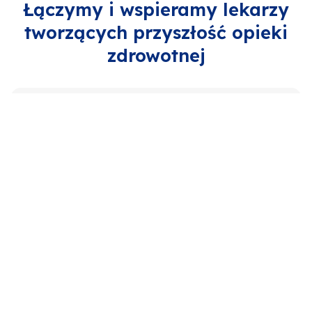
Łączymy i wspieramy lekarzy
tworzących przyszłość opieki
zdrowotnej
Chcę aktywnie wprowadzać innowację
do mojej placówki
Chcę dowiedzieć się, jakie są nowe
technologie w mojej specjalizacji
Chcę dowiedzieć się, jakie
rozporządzenia i ustawy planuje rząd