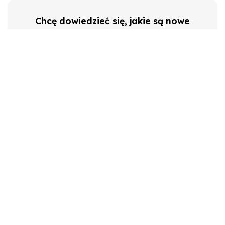
Chcę dowiedzieć się, jakie są nowe
technologie w mojej specjalizacji
Chcę dowiedzieć się, jakie
rozporządzenia i ustawy planuje rząd
Chcę przetestować konkretne
urządzenie przed wdrożeniem do
placówki