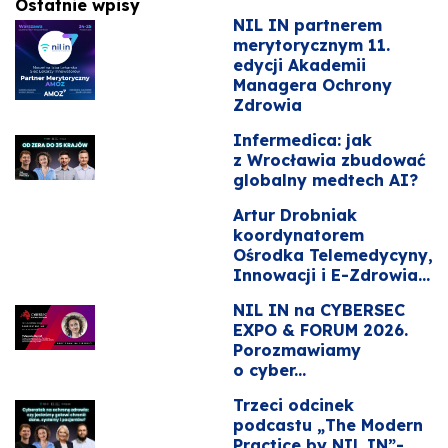
Ostatnie wpisy
NIL IN partnerem
merytorycznym 11.
edycji Akademii
Managera Ochrony
Zdrowia
Infermedica: jak
z Wrocławia zbudować
globalny medtech AI?
Artur Drobniak
koordynatorem
Ośrodka Telemedycyny,
Innowacji i E-Zdrowia...
NIL IN na CYBERSEC
EXPO & FORUM 2026.
Porozmawiamy
o cyber...
Trzeci odcinek
podcastu „The Modern
Practice by NIL IN”-