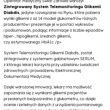
Operator Medyczny Świat Zdrowia wdrożył
Zintegrowany System Telemonitoringu Glikemii
Diabdis
, jedyne rozwiązanie na Rynu, które pobiera
wyniki glikemii z aż 14 modeli glukometrów różnych
producentów i prezentuje je w postaci wykresów
i podsumowań, podając informacje o liczbie epizodów
hiper-, hipoglikemii, średnich glikemii,
czy estymowanego HbA1c /p>
System Telemonitoringu Glikemii Diabdis, został
zintegrowany z systemem gabinetowym SERUM,
z którego lekarz korzysta przy udzielaniu świadczeń
zdrowotnych i prowadzeniu Elektronicznej
Dokumentacji Medycznej.
Dzięki wdrożonej innowacji, lekarz ma możliwość
zapoznania się z wynikami glikemii pacjentów
przesłanych bezpośrednio z glukometru, co dzięki
ocenie rzetelnych danych z urządzenia pomiarowego