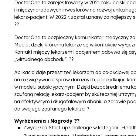
Doctor.One to zarejestrowany w 2021 roku polski pod
i międzynarodowych inwestorów na rozwój unikalnego 
lekarz-pacjent. W 2022 r. został uznany za najleps
??
Doctor.One to bezpieczny komunikator medyczny zas
Media, dzięki któremu lekarze są w kontakcie wyłączn
Kontakt między lekarzem i pacjentem odbywa się as
„wirtualnego obchodu”. ??
Aplikacja daje przestrzeń lekarzom do całościowej o
na rozwiązywanie spraw doraźnych, porządkując kom
w modelu subskrypcyjnym. Dzięki bezpośredniemu 
zaufaną relację lekarz-pacjent by skuteczniej utrzym
na efektywnym i długofalowym dbaniu o zdrowie pacje
do swojego zaufanego lekarza. ?
Wyróżnienia i Nagrody ??
Zwycięzca Start-up Challenge w kategorii „Hea