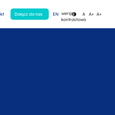
wersja
kt
Dołącz do nas
EN
A
A+
A+
kontrastowa