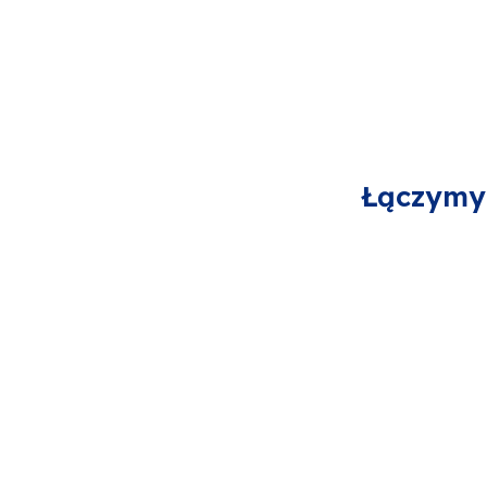
Łączymy 
Chcę aktywnie
Chc
wprowadzać innowację
do mojej placówki
te