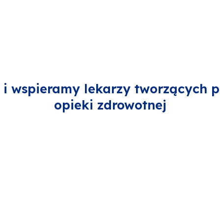
i wspieramy lekarzy tworzących p
opieki zdrowotnej
ę dowiedzieć się,
Chcę dowiedzieć 
jakie są nowe
jakie rozporządze
chnologie w mojej
ustawy planuje r
specjalizacji