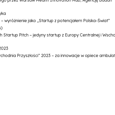
ego przez Warsaw Health Innovation Hub, Agencję Badań
yka
– wyróżnienie jako „Startup z potencjałem Polska-Świat”
s)
Startup Pitch – jedyny startup z Europy Centralnej i Wscho
 2023
zychodnia Przyszłości” 2023 – za innowacje w opiece ambulat