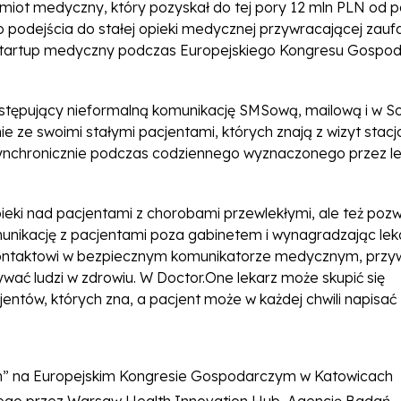
miot medyczny, który pozyskał do tej pory 12 mln PLN od p
podejścia do stałej opieki medycznej przywracającej zaufa
zy startup medyczny podczas Europejskiego Kongresu Gospo
tępujący nieformalną komunikację SMSową, mailową i w So
ie ze swoimi stałymi pacjentami, których znają z wizyt stac
ynchronicznie podczas codziennego wyznaczonego przez l
pieki nad pacjentami z chorobami przewlekłymi, ale też poz
unikację z pacjentami poza gabinetem i wynagradzając lek
kontaktowi w bezpiecznym komunikatorze medycznym, prz
ywać ludzi w zdrowiu. W Doctor.One lekarz może skupić się
ntów, których zna, a pacjent może w każdej chwili napisać
lth” na Europejskim Kongresie Gospodarczym w Katowicach