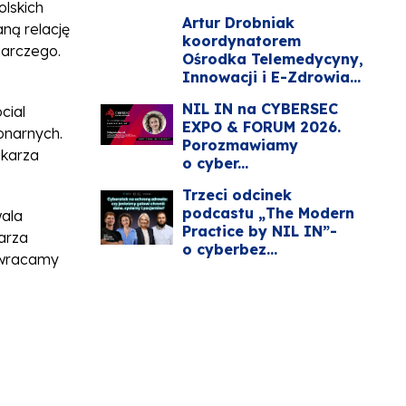
olskich
Artur Drobniak
ną relację
koordynatorem
darczego.
Ośrodka Telemedycyny,
Innowacji i E-Zdrowia...
NIL IN na CYBERSEC
cial
EXPO & FORUM 2026.
jonarnych.
Porozmawiamy
ekarza
o cyber...
Trzeci odcinek
podcastu „The Modern
wala
Practice by NIL IN”-
arza
o cyberbez...
ywracamy