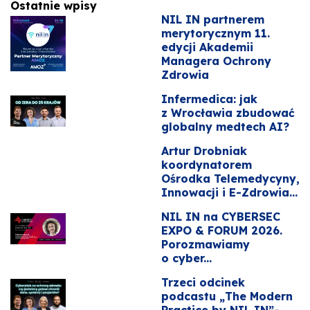
Ostatnie wpisy
NIL IN partnerem
merytorycznym 11.
edycji Akademii
Managera Ochrony
Zdrowia
Infermedica: jak
z Wrocławia zbudować
globalny medtech AI?
Artur Drobniak
koordynatorem
Ośrodka Telemedycyny,
Innowacji i E-Zdrowia...
NIL IN na CYBERSEC
EXPO & FORUM 2026.
Porozmawiamy
o cyber...
Trzeci odcinek
podcastu „The Modern
Practice by NIL IN”-