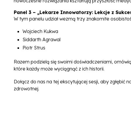
nowoczesne rozwiązania kształtują przyszłość medyc
Panel 3 – „Lekarze Innowatorzy: Lekcje z Sukce
W tym panelu udział wezmą trzy znakomite osobistoś
Wojciech Kukwa
Siddarth Agrawal
Piotr Strus
Razem podzielą się swoimi doświadczeniami, omówią su
które każdy może wyciągnąć z ich historii.
Dołącz do nas na tej ekscytującej sesji, aby zgłębić 
zdrowotnej.