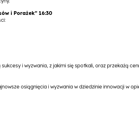
yny.
sów i Porażek” 16:30
ci:
kcesy i wyzwania, z jakimi się spotkali, oraz przekażą cenn
najnowsze osiągnięcia i wyzwania w dziedzinie innowacji w op