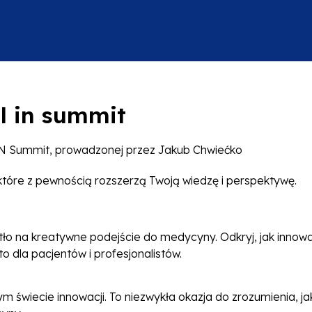
l in summit
L IN Summit, prowadzonej przez Jakub Chwiećko
e, które z pewnością rozszerzą Twoją wiedzę i perspektywę.
atło na kreatywne podejście do medycyny. Odkryj, jak innow
 to dla pacjentów i profesjonalistów.
m świecie innowacji. To niezwykła okazja do zrozumienia, ja