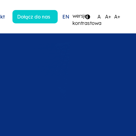
wersja
kt
Dołącz do nas
EN
A
A+
A+
kontrastowa