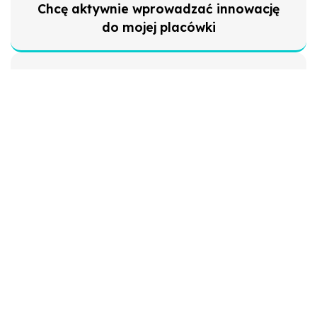
Chcę aktywnie wprowadzać innowację
do mojej placówki
Chcę dowiedzieć się, jakie są nowe
technologie w mojej specjalizacji
Chcę dowiedzieć się, jakie
rozporządzenia i ustawy planuje rząd
Chcę przetestować konkretne
urządzenie przed wdrożeniem do
placówki