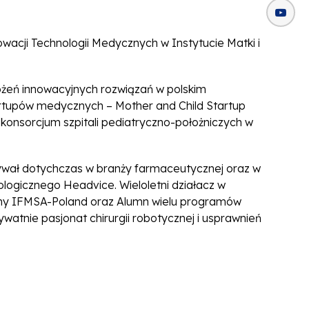
nowacji Technologii Medycznych w Instytucie Matki i
żeń innowacyjnych rozwiązań w polskim
tartupów medycznych – Mother and Child Startup
konsorcjum szpitali pediatryczno-położniczych w
wał dotychczas w branży farmaceutycznej oraz w
ologicznego Headvice. Wieloletni działacz w
y IFMSA-Poland oraz Alumn wielu programów
watnie pasjonat chirurgii robotycznej i usprawnień