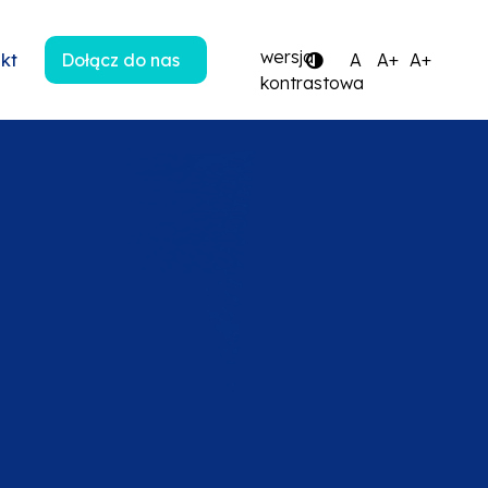
wersja
kt
Dołącz do nas
A
A+
A+
kontrastowa