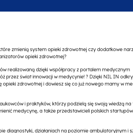
e zmienią system opieki zdrowotnej czy dodatkowe narz
ganizatorów opieki zdrowotnej?
 realizowaną dzięki współpracy z portalem medycznym
ż przez świat innowacji w medycynie! ? Dzięki NIL IN odkry
inę opieki zdrowotnej i dowiesz się co już nowego mamy w m
ukowców i praktyków, którzy podzielą się swoją wiedzą na
mienić medycynę, a także przedstawicieli polskich startupów
e diagnostyki, działaniach na poziomie ambulatoryjnym i s