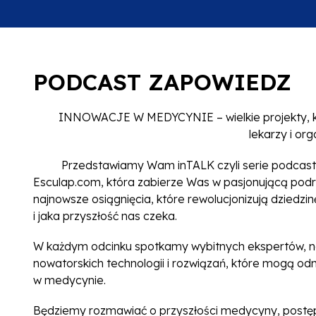
PODCAST ZAPOWIEDZ
INNOWACJE W MEDYCYNIE – wielkie projekty, któr
lekarzy i or
Przedstawiamy Wam inTALK czyli serie podcastów
Esculap.com, która zabierze Was w pasjonującą podró
najnowsze osiągnięcia, które rewolucjonizują dziedz
i jaka przyszłość nas czeka.
W każdym odcinku spotkamy wybitnych ekspertów, na
nowatorskich technologii i rozwiązań, które mogą od
w medycynie.
Będziemy rozmawiać o przyszłości medycyny, postępi