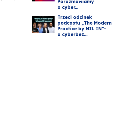
Porozmawiamy
o cyber...
Trzeci odcinek
podcastu „The Modern
Practice by NIL IN”-
o cyberbez...