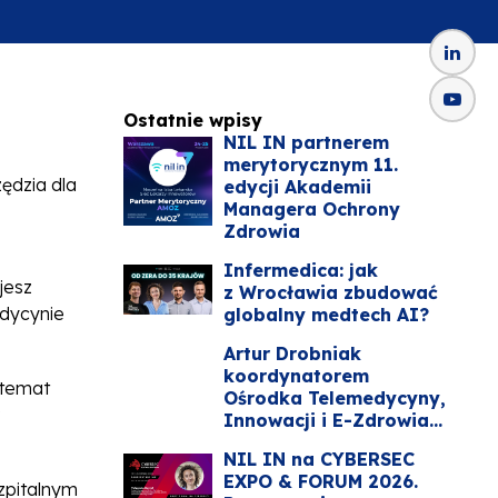
Ostatnie wpisy
NIL IN partnerem
merytorycznym 11.
ędzia dla
edycji Akademii
Managera Ochrony
Zdrowia
Infermedica: jak
jesz
z Wrocławia zbudować
edycynie
globalny medtech AI?
Artur Drobniak
koordynatorem
 temat
Ośrodka Telemedycyny,
Innowacji i E-Zdrowia...
NIL IN na CYBERSEC
EXPO & FORUM 2026.
zpitalnym