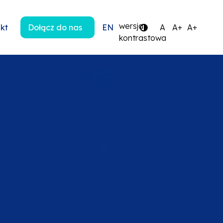
wersja
kt
Dołącz do nas
EN
A
A+
A+
kontrastowa