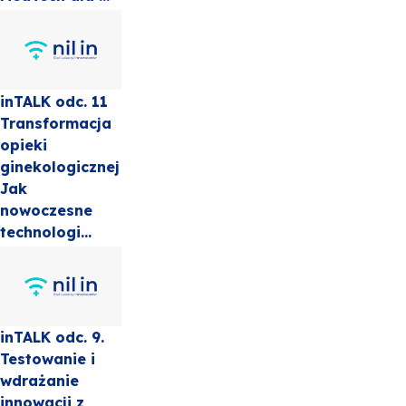
inTALK odc. 11
Transformacja
opieki
ginekologicznej
Jak
nowoczesne
technologi...
inTALK odc. 9.
Testowanie i
wdrażanie
innowacji z