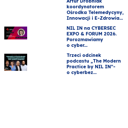
Artur Drobniak
koordynatorem
Ośrodka Telemedycyny,
Innowacji i E-Zdrowia...
NIL IN na CYBERSEC
EXPO & FORUM 2026.
Porozmawiamy
o cyber...
Trzeci odcinek
podcastu „The Modern
Practice by NIL IN”-
o cyberbez...