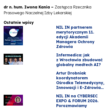
dr n. hum. Iwona Kania –
Zastępca Rzecznika
Prasowego Naczelnej Izby Lekarskiej
Ostatnie wpisy
NIL IN partnerem
merytorycznym 11.
edycji Akademii
Managera Ochrony
Zdrowia
Infermedica: jak
z Wrocławia zbudować
globalny medtech AI?
Artur Drobniak
koordynatorem
Ośrodka Telemedycyny,
Innowacji i E-Zdrowia...
NIL IN na CYBERSEC
EXPO & FORUM 2026.
Porozmawiamy