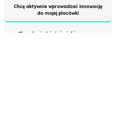
Chcę aktywnie wprowadzać innowację
do mojej placówki
Chcę dowiedzieć się, jakie są nowe
technologie w mojej specjalizacji
Chcę dowiedzieć się, jakie
rozporządzenia i ustawy planuje rząd
Chcę przetestować konkretne
urządzenie przed wdrożeniem do
placówki