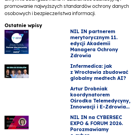
promowanie najwyższych standardów ochrony danych
osobowych i bezpieczeństwa informacji.
Ostatnie wpisy
NIL IN partnerem
merytorycznym 11.
edycji Akademii
Managera Ochrony
Zdrowia
Infermedica: jak
z Wrocławia zbudować
globalny medtech AI?
Artur Drobniak
koordynatorem
Ośrodka Telemedycyny,
Innowacji i E-Zdrowia...
NIL IN na CYBERSEC
EXPO & FORUM 2026.
Porozmawiamy