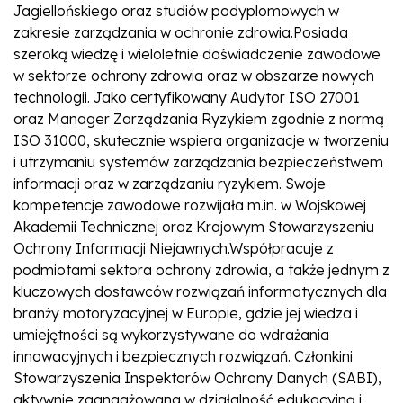
Jagiellońskiego oraz studiów podyplomowych w
zakresie zarządzania w ochronie zdrowia.Posiada
szeroką wiedzę i wieloletnie doświadczenie zawodowe
w sektorze ochrony zdrowia oraz w obszarze nowych
technologii. Jako certyfikowany Audytor ISO 27001
oraz Manager Zarządzania Ryzykiem zgodnie z normą
ISO 31000, skutecznie wspiera organizacje w tworzeniu
i utrzymaniu systemów zarządzania bezpieczeństwem
informacji oraz w zarządzaniu ryzykiem. Swoje
kompetencje zawodowe rozwijała m.in. w Wojskowej
Akademii Technicznej oraz Krajowym Stowarzyszeniu
Ochrony Informacji Niejawnych.Współpracuje z
podmiotami sektora ochrony zdrowia, a także jednym z
kluczowych dostawców rozwiązań informatycznych dla
branży motoryzacyjnej w Europie, gdzie jej wiedza i
umiejętności są wykorzystywane do wdrażania
innowacyjnych i bezpiecznych rozwiązań. Członkini
Stowarzyszenia Inspektorów Ochrony Danych (SABI),
aktywnie zaangażowana w działalność edukacyjną i