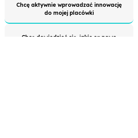
Chcę aktywnie wprowadzać innowację
do mojej placówki
Chcę dowiedzieć się, jakie są nowe
technologie w mojej specjalizacji
Chcę dowiedzieć się, jakie
rozporządzenia i ustawy planuje rząd
Chcę przetestować konkretne
urządzenie przed wdrożeniem do
placówki