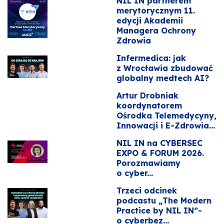
NIL IN partnerem
merytorycznym 11.
edycji Akademii
Managera Ochrony
Zdrowia
Infermedica: jak
z Wrocławia zbudować
globalny medtech AI?
Artur Drobniak
koordynatorem
Ośrodka Telemedycyny,
Innowacji i E-Zdrowia...
NIL IN na CYBERSEC
EXPO & FORUM 2026.
Porozmawiamy
o cyber...
Trzeci odcinek
podcastu „The Modern
Practice by NIL IN”-
o cyberbez...