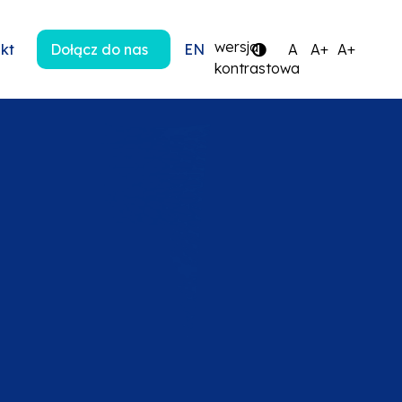
wersja
kt
Dołącz do nas
EN
A
A+
A+
kontrastowa