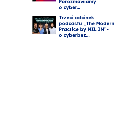
Porozmawiamy
o cyber...
Trzeci odcinek
podcastu „The Modern
Practice by NIL IN”-
o cyberbez...