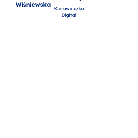
Wiśniewska
Kierowniczka
Digital
Health –
Start Me Up
(DH-SMU)
Ewelina
Kowalewska